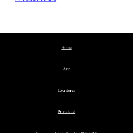
Home
Arte
Escritores
Privacidad
En memoria de Xrisí Tefarikis (1949-2024)