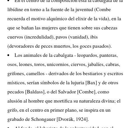
libídine en torno a la fuente de la juventud (Combe
recuerda el motivo alquímico del elixir de la vida), en la
que se bañan las mujeres que tienen sobre sus cabezas
cuervos (incredulidad), pavos (vanidad), ibis
(devoradores de peces muertos, los goces pasados).
Los animales de la cabalgata - leopardos, panteras,
osos, leones, toros, unicornios, ciervos, jabalíes, cabras,
grifones, camellos - derivados de los bestiarios y escritos
místicos, serían símbolos de la lujuria [Bax] y de otros
pecados [Baldass], o del Salvador [Combe], como
alusión al hombre que mortifica su naturaleza divina; el
grifo, en el centro en primer plano, se inspira en un
grabado de Schongauer [Dvorák, 1924].
Al fondo, el laberinto de la voluptuosidad, con el