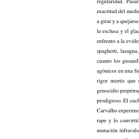
regularidad. Pasa
exactitud del medi
a girar y a quejar
la esclusa y el gl
enfrento a la eviden
spaghetti, lasagn
cuanto los gusanil
agónicos en una fu
rigor mortis que 
genocidio perpetrad
prodigioso. El cuc
Carvalho experimen
rape y lo convirt
mutación infravalo