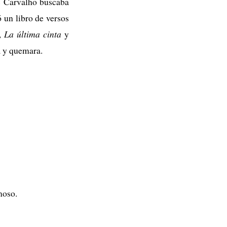
s Carvalho buscaba
ó un libro de versos
t,
La última cinta
y
a y quemara.
moso.