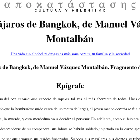
ájaros de Bangkok, de Manuel V
Montalbán
Una vida sin alcohol ni drogas es más sana para ti, tu familia y la sociedad
s de Bangkok, de Manuel Vázquez Montalbán. Fragmento de
Epígrafe
so del pez
ceratia
-una especie de rape-es tal vez el más aberrante de todos. Unas 
ño que la hembra(que mide cerca de un metro de larga), el joven macho
ceratia
se fija 
la, la muerde, y esta mordedura va a decidir el porvenir. En adelante, como si hubiera
 desprenderse de su compañera, sus labios se habrán soldado, injertado en la carne aje
a no ser que arranque sus tejidos fusionados. Su boca, sus maxilares, sus dientes, su tubo