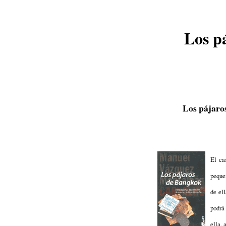
Los p
Los pájaro
El ca
peque
de el
podrá
ella, 