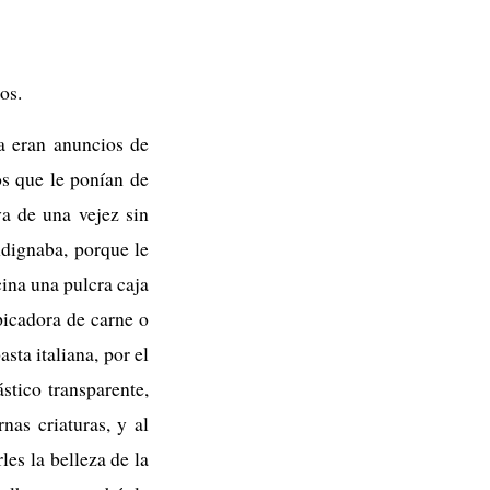
os.
a eran anuncios de
s que le ponían de
a de una vejez sin
ndignaba, porque le
ina una pulcra caja
picadora de carne o
sta italiana, por el
tico transparente,
rnas criaturas, y al
les la belleza de la