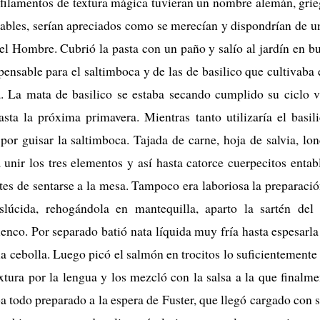
 filamentos de textura mágica tuvieran un nombre alemán, griego
ables, serían apreciados como se merecían y dispondrían de u
l Hombre. Cubrió la pasta con un paño y salío al jardín en bu
spensable para el saltimboca y de las de basilico que cultivab
a. La mata de basilico se estaba secando cumplido su ciclo v
asta la próxima primavera. Mientras tanto utilizaría el basil
por guisar la saltimboca. Tajada de carne, hoja de salvia, l
unir los tres elementos y así hasta catorce cuerpecitos entab
ntes de sentarse a la mesa. Tampoco era laboriosa la preparació
nslúcida, rehogándola en mantequilla, aparto la sartén del
enco. Por separado batió nata líquida muy fría hasta espesarla
 la cebolla. Luego picó el salmón en trocitos lo suficientement
extura por la lengua y los mezcló con la salsa a la que finalme
a todo preparado a la espera de Fuster, que llegó cargado con 