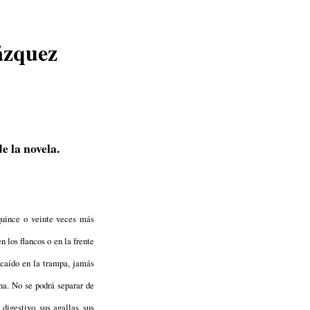
ázquez
 la novela.
quince o veinte veces más
en los flancos o en la frente
 caído en la trampa, jamás
na. No se podrá separar de
 digestivo, sus agallas, sus