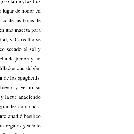
 o latino, los tres
n lugar de honor en
sca de las hojas de
a en una maceta para
ital, y Carvalho se
ico secado al sol y
oncha de jamón y un
lillados que debían
n de los spaghettis.
 fuego y vertió su
 y la fue añadiendo
e grandes como para
nte añadió basilico
sus regalos y señaló