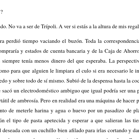
s?
o. No va a ser de Trípoli. A ver si estás a la altura de mis regal
era perdió tiempo vaciando el buzón. Toda la correspondenci
ompraría y estados de cuenta bancaria y de la Caja de Ahorro
siempre tenía menos dinero del que esperaba. La perspectiv
como para que alguien le limpiara el culo si era necesario le i
edo y sobre todo de sí mismo. Subió de la despensa hasta la coc
e sacó un electrodoméstico ambiguo que igual podría ser una 
tátil de ambrosía. Pero en realidad era una máquina de hacer pa
nto de meterle harina y agua o huevo por un pasadizo de plás
ún el tipo de pasta apetecida y esperar a que salieran las tie
d deseada con un cuchillo bien afilado para irlas cortando y dar