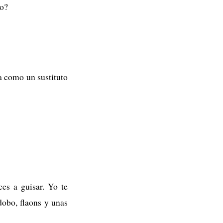
no?
a como un sustituto
es a guisar. Yo te
dobo, flaons y unas