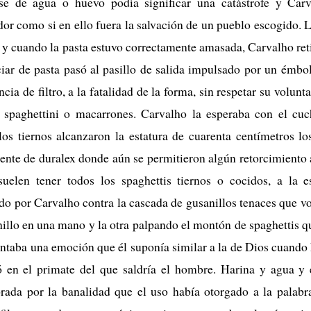
rse de agua o huevo podía significar una catástrofe y Ca
dor como si en ello fuera la salvación de un pueblo escogido
se y cuando la pasta estuvo correctamente amasada, Carvalho ret
aciar de pasta pasó al pasillo de salida impulsado por un émbol
cia de filtro, a la fatalidad de la forma, sin respetar su volunta
a, spaghettini o macarrones. Carvalho la esperaba con el cuc
los tiernos alcanzaron la estatura de cuarenta centímetros l
ente de duralex donde aún se permitieron algún retorcimiento a
suelen tener todos los spaghettis tiernos o cocidos, a la 
o por Carvalho contra la cascada de gusanillos tenaces que volv
hillo en una mano y la otra palpando el montón de spaghettis q
taba una emoción que él suponía similar a la de Dios cuando 
ió en el primate del que saldría el hombre. Harina y agua y 
rada por la banalidad que el uso había otorgado a la palabra