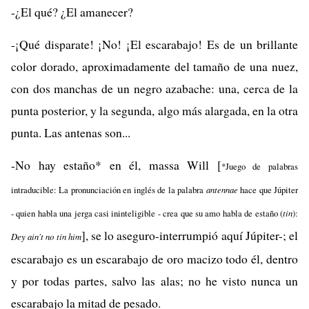
-¿El qué? ¿El amanecer?
-¡Qué disparate! ¡No! ¡El escarabajo! Es de un brillante
color dorado, aproximadamente del tamaño de una nuez,
con dos manchas de un negro azabache: una, cerca de la
punta posterior, y la segunda, algo más alargada, en la otra
punta. Las antenas son...
-No hay estaño* en él, massa Will [
*Juego de palabras
intraducible: La pronunciación en inglés de la palabra
antennae
hace que Júpiter
- quien habla una jerga casi ininteligible - crea que su amo habla de estaño (
tin
):
], se lo aseguro-interrumpió aquí Júpiter-; el
Dey ain't no tin him
escarabajo es un escarabajo de oro macizo todo él, dentro
y por todas partes, salvo las alas; no he visto nunca un
escarabajo la mitad de pesado.