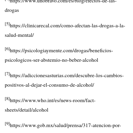
https://www.unobravo.com/es/blog/efectos-de-las-
drogas
[5]
https://clinicarecal.com/como-afectan-las-drogas-a-la-
salud-mental/
[6]
https://psicologiaymente.com/drogas/beneficios-
psicologicos-ser-abstemio-no-beber-alcohol
[7]
https://adiccionesasturias.com/descubre-los-cambios-
positivos-al-dejar-el-consumo-de-alcohol/
[8]
https://www.who.int/es/news-room/fact-
sheets/detail/alcohol
[9]
https://www.gob.mx/salud/prensa/317-atencion-por-