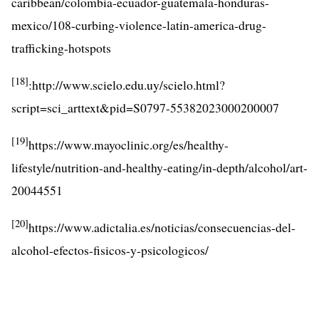
caribbean/colombia-ecuador-guatemala-honduras-
mexico/108-curbing-violence-latin-america-drug-
trafficking-hotspots
[18]
:http://www.scielo.edu.uy/scielo.html?
script=sci_arttext&pid=S0797-55382023000200007
[19]
https://www.mayoclinic.org/es/healthy-
lifestyle/nutrition-and-healthy-eating/in-depth/alcohol/art-
20044551
[20]
https://www.adictalia.es/noticias/consecuencias-del-
alcohol-efectos-fisicos-y-psicologicos/