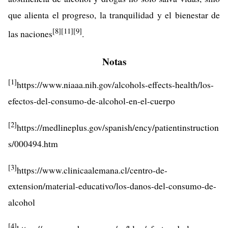
que alienta el progreso, la tranquilidad y el bienestar de
[8]
[11]
[9]
las naciones
.
Notas
[1]
https://www.niaaa.nih.gov/alcohols-effects-health/los-
efectos-del-consumo-de-alcohol-en-el-cuerpo
[2]
https://medlineplus.gov/spanish/ency/patientinstruction
s/000494.htm
[3]
https://www.clinicaalemana.cl/centro-de-
extension/material-educativo/los-danos-del-consumo-de-
alcohol
[4]