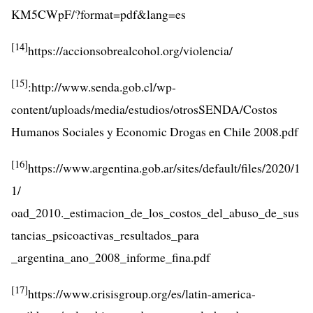
KM5CWpF/?format=pdf&lang=es
[14]
https://accionsobrealcohol.org/violencia/
[15]
:http://www.senda.gob.cl/wp-
content/uploads/media/estudios/otrosSENDA/Costos
Humanos Sociales y Economic Drogas en Chile 2008.pdf
[16]
https://www.argentina.gob.ar/sites/default/files/2020/1
1/
oad_2010._estimacion_de_los_costos_del_abuso_de_sus
tancias_psicoactivas_resultados_para
_argentina_ano_2008_informe_fina.pdf
[17]
https://www.crisisgroup.org/es/latin-america-