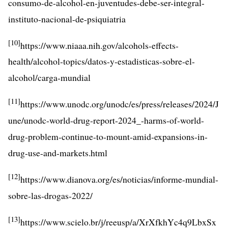
consumo-de-alcohol-en-juventudes-debe-ser-integral-
instituto-nacional-de-psiquiatria
[10]
https://www.niaaa.nih.gov/alcohols-effects-
health/alcohol-topics/datos-y-estadisticas-sobre-el-
alcohol/carga-mundial
[11]
https://www.unodc.org/unodc/es/press/releases/2024/J
une/unodc-world-drug-report-2024_-harms-of-world-
drug-problem-continue-to-mount-amid-expansions-in-
drug-use-and-markets.html
[12]
https://www.dianova.org/es/noticias/informe-mundial-
sobre-las-drogas-2022/
[13]
https://www.scielo.br/j/reeusp/a/XrXfkhYc4q9LbxSx