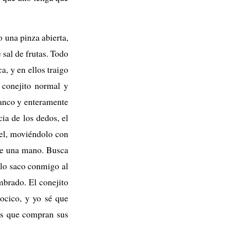
 una pinza abierta,
 sal de frutas. Todo
a, y en ellos traigo
n conejito normal y
anco y enteramente
ia de los dedos, el
iel, moviéndolo con
 de una mano. Busca
 lo saco conmigo al
mbrado. El conejito
hocico, y yo sé que
tos que compran sus