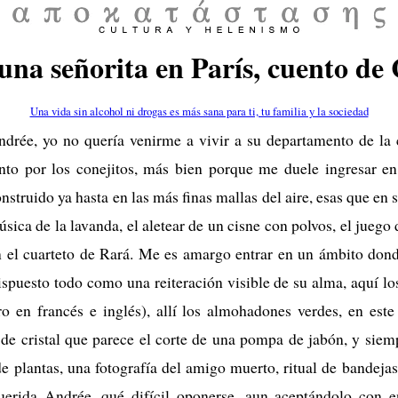
una señorita en París, cuento de
Una vida sin alcohol ni drogas es más sana para ti, tu familia y la sociedad
ndrée, yo no quería venirme a vivir a su departamento de la 
anto por los conejitos, más bien porque me duele ingresar en
nstruido ya hasta en las más finas mallas del aire, esas que en 
sica de la lavanda, el aletear de un cisne con polvos, el juego d
n el cuarteto de Rará. Me es amargo entrar en un ámbito dond
ispuesto todo como una reiteración visible de su alma, aquí los
ro en francés e inglés), allí los almohadones verdes, en este 
 de cristal que parece el corte de una pompa de jabón, y sie
e plantas, una fotografía del amigo muerto, ritual de bandejas
querida Andrée, qué difícil oponerse, aun aceptándolo con e