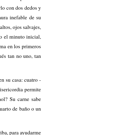
arlo con dos dedos y
aura inefable de su
ltos, ojos salvajes,
 el minuto inicial,
ema en los primeros
és tan no uno, tan
en su casa: cuatro -
misericordia permite
hol? Su carne sabe
cuarto de baño o un
rriba, para ayudarme