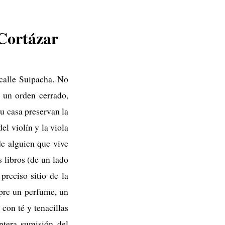
 Cortázar
calle Suipacha. No
 un orden cerrado,
su casa preservan la
el violín y la viola
e alguien que vive
 libros (de un lado
preciso sitio de la
mpre un perfume, un
 con té y tenacillas
ntera sumisión del