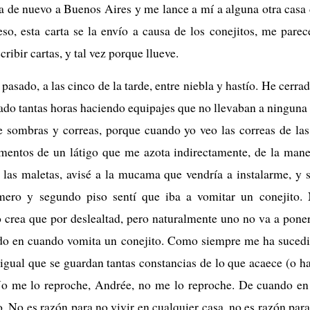
ga de nuevo a Buenos Aires y me lance a mí a alguna otra casa 
eso, esta carta se la envío a causa de los conejitos, me parece
ribir cartas, y tal vez porque llueve.
asado, a las cinco de la tarde, entre niebla y hastío. He cerra
ado tantas horas haciendo equipajes que no llevaban a ninguna p
e sombras y correas, porque cuando yo veo las correas de las
ementos de un látigo que me azota indirectamente, de la mane
e las maletas, avisé a la mucama que vendría a instalarme, y s
imero y segundo piso sentí que iba a vomitar un conejito.
o crea que por deslealtad, pero naturalmente uno no va a poners
do en cuando vomita un conejito. Como siempre me ha sucedid
igual que se guardan tantas constancias de lo que acaece (o h
. No me lo reproche, Andrée, no me lo reproche. De cuando e
o. No es razón para no vivir en cualquier casa, no es razón par