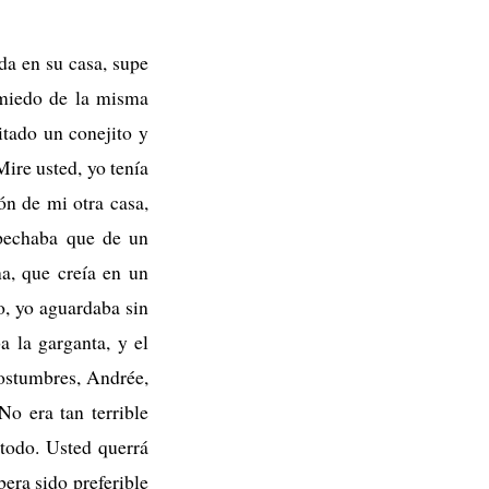
da en su casa, supe
 miedo de la misma
itado un conejito y
Mire usted, yo tenía
ón de mi otra casa,
spechaba que de un
a, que creía en un
o, yo aguardaba sin
 la garganta, y el
costumbres, Andrée,
No era tan terrible
étodo. Usted querrá
bera sido preferible