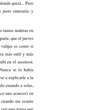
donde quizá... Pero
 justo enteraría; y
do tantas maletas en
arte, que el jueves
 valijas es como si
ra más sutil y más
ubí en el ascensor.
 Nunca se lo había
e a explicarle a la
o estando a solas,
ace uno acaecer) en
n cuando me ocurre
a que uno tenga que