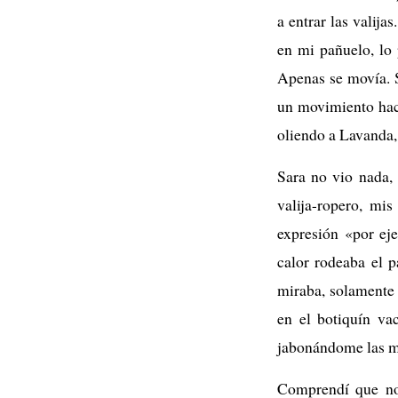
a entrar las valija
en mi pañuelo, lo 
Apenas se movía. S
un movimiento haci
oliendo a Lavanda, 
Sara no vio nada,
valija-ropero, mi
expresión «por ej
calor rodeaba el 
miraba, solamente 
en el botiquín va
jabonándome las ma
Comprendí que no