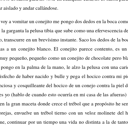
r aislado y andar callándose.
voy a vomitar un conejito me pongo dos dedos en la boca como
n la garganta la pelusa tibia que sube como una efervescencia de
o, transcurre en un brevísimo instante. Saco los dedos de la boc
jas a un conejito blanco. El conejito parece contento, es u
e muy pequeño, pequeño como un conejito de chocolate pero bl
 pongo en la palma de la mano, le alzo la pelusa con una caric
tisfecho de haber nacido y bulle y pega el hocico contra mi p
lenciosa y cosquilleante del hocico de un conejo contra la piel
s yo (hablo de cuando esto ocurría en mi casa de las afueras)
en la gran maceta donde crece el trébol que a propósito he se
orejas, envuelve un trébol tierno con un veloz molinete del 
me, continuar por un tiempo una vida no distinta a la de tan