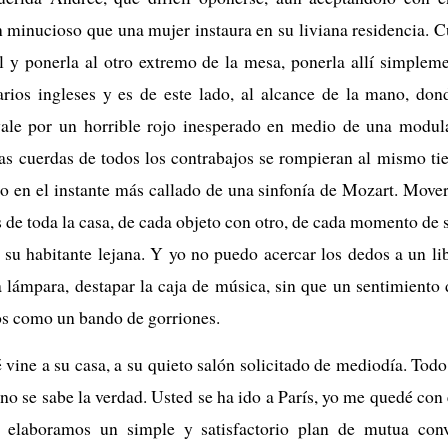
en minucioso que una mujer instaura en su liviana residencia. 
l y ponerla al otro extremo de la mesa, ponerla allí simple
arios ingleses y es de este lado, al alcance de la mano, don
vale por un horrible rojo inesperado en medio de una modul
las cuerdas de todos los contrabajos se rompieran al mismo t
o en el instante más callado de una sinfonía de Mozart. Mover e
s de toda la casa, de cada objeto con otro, de cada momento de 
y su habitante lejana. Y yo no puedo acercar los dedos a un lib
 lámpara, destapar la caja de música, sin que un sentimiento d
os como un bando de gorriones.
vine a su casa, a su quieto salón solicitado de mediodía. Todo
o se sabe la verdad. Usted se ha ido a París, yo me quedé con
, elaboramos un simple y satisfactorio plan de mutua con