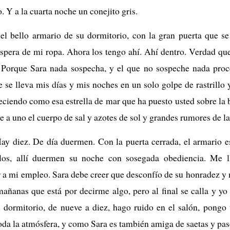
 Y a la cuarta noche un conejito gris.
l bello armario de su dormitorio, con la gran puerta que se
 espera de mi ropa. Ahora los tengo ahí. Ahí dentro. Verdad qu
a. Porque Sara nada sospecha, y el que no sospeche nada proc
ue se lleva mis días y mis noches en un solo golpe de rastrillo
eciendo como esa estrella de mar que ha puesto usted sobre la 
e a uno el cuerpo de sal y azotes de sol y grandes rumores de l
ay diez. De día duermen. Con la puerta cerrada, el armario e
los, allí duermen su noche con sosegada obediencia. Me ll
ir a mi empleo. Sara debe creer que desconfío de su honradez y 
mañanas que está por decirme algo, pero al final se calla y yo
l dormitorio, de nueve a diez, hago ruido en el salón, pongo
oda la atmósfera, y como Sara es también amiga de saetas y pas