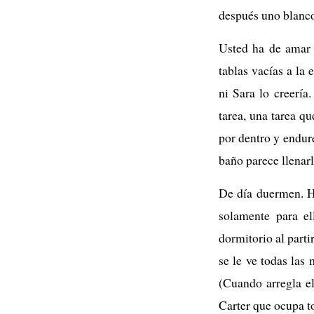
después uno blanco.
Usted ha de amar e
tablas vacías a la
ni Sara lo creerí
tarea, una tarea q
por dentro y endur
baño parece llenarl
De día duermen. H
solamente para el
dormitorio al part
se le ve todas las 
(Cuando arregla e
Carter que ocupa t