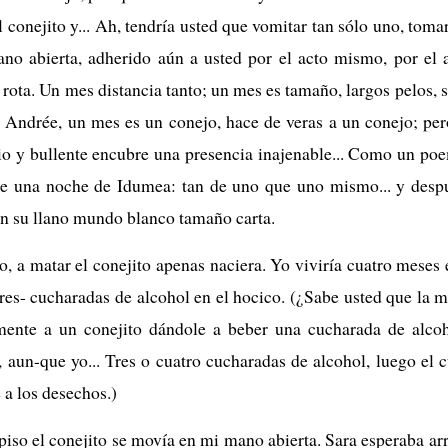
 conejito y... Ah, tendría usted que vomitar tan sólo uno, tom
no abierta, adherido aún a usted por el acto mismo, por el 
ota. Un mes distancia tanto; un mes es tamaño, largos pelos, sa
a Andrée, un mes es un conejo, hace de veras a un conejo; pero
io y bullente encubre una presencia inajenable... Como un po
 de una noche de Idumea: tan de uno que uno mismo... y despu
 en su llano mundo blanco tamaño carta.
, a matar el conejito apenas naciera. Yo viviría cuatro meses 
tres- cucharadas de alcohol en el hocico. (¿Sabe usted que la 
mente a un conejito dándole a beber una cucharada de alco
, aun-que yo... Tres o cuatro cucharadas de alcohol, luego el 
a los desechos.)
 piso el conejito se movía en mi mano abierta. Sara esperaba a