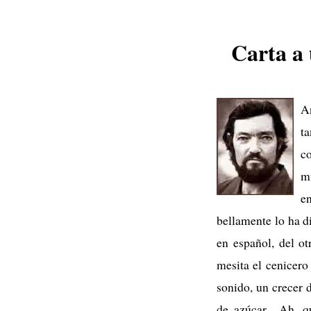
Carta a 
A
t
co
mú
e
bellamente lo ha d
en español, del ot
mesita el cenicero
sonido, un crecer d
de azúcar... Ah, 