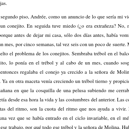
jas.
 segundo piso, Andrée, como un anuncio de lo que sería mi vi
 un conejito. En seguida tuve miedo (¿o era extrañeza? No,
porque antes de dejar mi casa, sólo dos días antes, había vom
n mes, por cinco semanas, tal vez seis con un poco de suerte. 
elto el problema de los conejitos. Sembraba trébol en el balc
ito, lo ponía en el trébol y al cabo de un mes, cuando so
 entonces regalaba el conejo ya crecido a la señora de Molin
. Ya en otra maceta venía creciendo un trébol tierno y propici
añana en que la cosquilla de una pelusa subiendo me cerraba
etía desde esa hora la vida y las costumbres del anterior. Las 
as del ritmo, son la cuota del ritmo que nos ayuda a vivir. 
una vez que se había entrado en el ciclo invariable, en el m
ese trabajo, por qué todo ese trébol y la señora de Molina. Hu