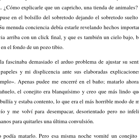
s... ¿Cómo explicarle que un capricho, una tienda de animales?
puse en el bolsillo del sobretodo dejando el sobretodo suelto
u menuda conciencia debía estarle revelando hechos importan
a arriba con un click final, y que es también un cielo bajo, b
en el fondo de un pozo tibio.
 la fascinaba demasiado el arduo problema de ajustar su sent
s papeles y mi displicencia ante sus elaboradas explicacion
emplo». Apenas pudee me encerré en el baño; matarlo ahora
pañuelo, el conejito era blanquísimo y creo que más lindo qu
bullía y estaba contento, lo que era el más horrible modo de 
cío y me volví para desempacar, desorientado pero no infeli
nos para quitarles una última convulsión.
 podía matarlo. Pero esa misma noche vomité un conejito 