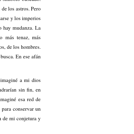
 de los astros. Pero
iarse y los imperios
to hay mudanza. La
go más tenaz, más
ros, de los hombres.
 busca. En ese afán
 imaginé a mi dios
drarían sin fin, en
 Imaginé esa red de
os para conservar un
n de mi conjetura y