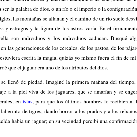
er la palabra de dios, o un río o el imperio o la configuración
siglos, las montañas se allanan y el camino de un río suele desv
s y estragos y la figura de los astros varía. En el firmamen
rella son individuos y los individuos caducan. Busqué al
en las generaciones de los cereales, de los pastos, de los pája
estuviera escrita la magia, quizás yo mismo fuera el fin de mi
dé que el jaguar era uno de los atributos del dios.
se llenó de piedad. Imaginé la primera mañana del tiempo,
je a la piel viva de los jaguares, que se amarían y se engen
erales, en
islas
, para que los últimos hombres lo recibieran.
e laberinto de tigres, dando horror a los prados y a los rebañ
 celda había un jaguar; en su vecindad percibí una confirmació