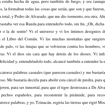
 estaba hecha de agua, pero también de fuego, y era (aunque
das, la formaban todas las cosas que serán, que son y que fueron,
 total, y Pedro de Alvarado, que me dio tormento, era otra. Ah
bastaba ver esa Rueda para entenderlo todo, sin fin. ¡Oh, dich
 o la de sentir! Vi el universo y vi los íntimos designios d
a el Libro del Común. Vi las muchas montañas que surgiero
e palo, vi las tinajas que se volvieron contra los hombres, vi
ras. Vi el dios sin cara que hay detrás de los dioses. Vi inf
elicidad y, entendiéndolo todo, alcancé también a entender la es
catorce palabras casuales (que parecen casuales) y me bastaría 
so. Me bastaría decirla para abolir esta cárcel de piedra, para q
joven, para ser inmortal, para que el tigre destrozara a De Alv
 pechos españoles, para reconstruir la pirámide, para recon
atorce palabras, y yo, Tzinacán, regiría las tierras que rigió M