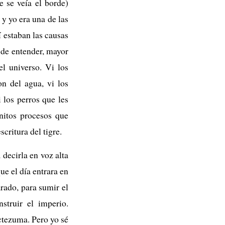
 se veía el borde)
 y yo era una de las
í estaban las causas
a de entender, mayor
el universo. Vi los
n del agua, vi los
 los perros que les
initos procesos que
critura del tigre.
decirla en voz alta
ue el día entrara en
arado, para sumir el
struir el imperio.
octezuma. Pero yo sé