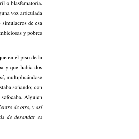
il o blasfematoria.
nguna voz articulada
o simulacros de esa
ambiciosas y pobres
ue en el piso de la
aba y que había dos
así, multiplicándose
estaba soñando; con
e sofocaba. Alguien
entro de otro, y así
rás de desandar es