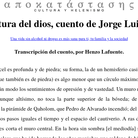
tura del dios, cuento de Jorge Lu
Una vida sin alcohol ni drogas es más sana para ti, tu familia y la sociedad
Transcripción del cuento, por Henzo Lafuente.
cel es profunda y de piedra; su forma, la de un hemisferio casi 
ue también es de piedra) es algo menor que un círculo máxim
ún modo los sentimientos de opresión y de vastedad. Un muro 
aunque altísimo, no toca la parte superior de la bóveda; de
la pirámide de Qaholom, que Pedro de Alvarado incendió; del o
os pasos iguales el tiempo y el espacio del cautiverio. A ras d
es corta el muro central. En la hora sin sombra [el mediodía]