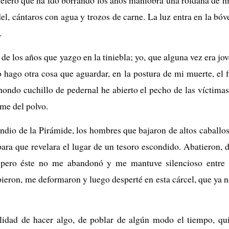
celero que ha ido borrando los años maniobra una roldana de hi
el, cántaros con agua y trozos de carne. La luz entra en la bóv
.
 de los años que yazgo en la tiniebla; yo, que alguna vez era j
no hago otra cosa que aguardar, en la postura de mi muerte, el 
 hondo cuchillo de pedernal he abierto el pecho de las víctimas
rme del polvo.
endio de la Pirámide, los hombres que bajaron de altos caballo
para que revelara el lugar de un tesoro escondido. Abatieron, d
, pero éste no me abandonó y me mantuve silencioso entre
ieron, me deformaron y luego desperté en esta cárcel, que ya n
alidad de hacer algo, de poblar de algún modo el tiempo, qui