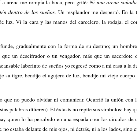
La arena me rompía la boca, pero grité:
Ni una arena soñada
tén dentro de los sueños.
Un resplandor me despertó. En la ti
de luz. Vi la cara y las manos del carcelero, la rodaja, el cor
unde, gradualmente con la forma de su destino; un hombre e
s que un descifrador o un vengador, más que un sacerdote d
ncansable laberinto de sueños yo regresé como a mi casa a la du
 su tigre, bendije el agujero de luz, bendije mi viejo cuerpo 
.
o que no puedo olvidar ni comunicar. Ocurrió la unión con l
estas palabras difieren). El éxtasis no repite sus símbolos; hay q
hay quien lo ha percibido en una espada o en los círculos de 
 no estaba delante de mis ojos, ni detrás, ni a los lados, sino e