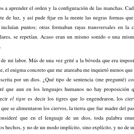
s a aprender el orden y la configuración de las manchas. Ca
te de luz, y así pude fijar en la mente las negras formas que
incluían puntos; otras formaban rayas transversales en la c
nulares, se repetían. Acaso eran un mismo sonido o una mis
.
s de mi labor. Más de una vez grité a la bóveda que era imposi
e, el enigma concreto que me atareaba me inquietó menos que
escrita por un dios. ¿Qué tipo de sentencia (me pregunté) co
ré que aun en los lenguajes humanos no hay proposición q
decir
el tigre
es decir los tigres que lo engendraron, los cie
 que se alimentaron los ciervos, la tierra que fue madre del pas
Consideré que en el lenguaje de un dios, toda palabra enunc
os hechos, y no de un modo implícito, sino explícito, y no de 