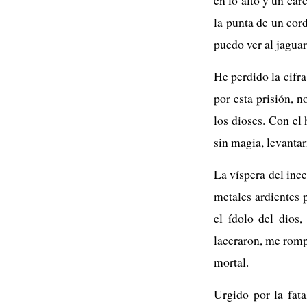
en lo alto y un car
la punta de un cord
puedo ver al jaguar
He perdido la cifra
por esta prisión, 
los dioses. Con el
sin magia, levanta
La víspera del inc
metales ardientes 
el ídolo del dios
laceraron, me romp
mortal.
Urgido por la fat