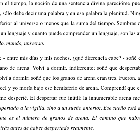
n el tiempo, la noción de una sentencia divina parecióme puer
, sólo debe decir una palabra y en esa palabra la plenitud. Ni
nferior al universo o menos que la suma del tiempo. Sombras 
 un lenguaje y cuanto puede comprender un lenguaje, son las 
do, mundo, universo.
 - entre mis días y mis noches, ¿qué diferencia cabe? - soñé q
ano de arena. Volví a dormir, indiferente; soñé que despert
lví a dormir; soñé que los granos de arena eran tres. Fueron, 
rcel y yo moría bajo ese hemisferio de arena. Comprendí que 
me desperté. El despertar fue inútil; la innumerable arena m
pertado a la vigilia, sino a un sueño anterior. Ese sueño está d
, que es el número de granos de arena. El camino que hab
irás antes de haber despertado realmente.