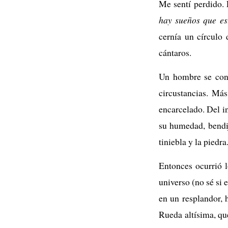
Me sentí perdido. 
hay sueños que es
cernía un círculo 
cántaros.
Un hombre se conf
circustancias. Má
encarcelado. Del i
su humedad, bendije
tiniebla y la piedra
Entonces ocurrió l
universo (no sé si 
en un resplandor, 
Rueda altísima, que