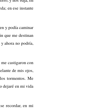
erro, y nos baja, en
eda; en ese instante
oven y podía caminar
fin que me destinan
 y ahora no podría,
s me castigaron con
elante de mis ojos,
 los tormentos. Me
o dejaré en mi vida
se recordar, en mi